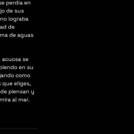
se perdía en 
jo de sus 
no lograba 
dad de 
alma de aguas 
y acuosa se 
biendo en su 
ejando como 
 que eliges, 
nde piensan y 
ra al mar.  