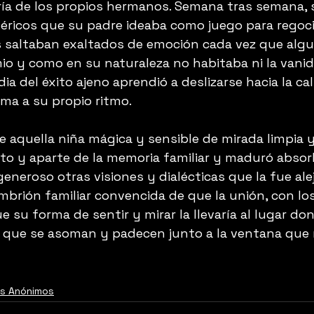
aría de los propios hermanos. Semana tras semana, 
éricos que su padre ideaba como juego para regoci
 saltaban exaltados de emoción cada vez que algu
mio y como en su naturaleza no habitaba ni la vani
idia del éxito ajeno aprendió a deslizarse hacia la c
ma a su propio ritmo.
 aquella niña mágica y sensible de mirada limpia 
nto y aparte de la memoria familiar y maduró absor
eneroso otras visiones y dialécticas que la fue al
mbrión familiar convencida de que la unión, con los
e su forma de sentir y mirar la llevaría al lugar do
 que se asoman y padecen junto a la ventana que mi
es Anónimos