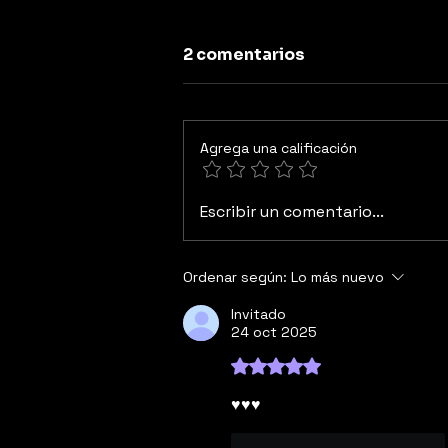
2 comentarios
Agrega una calificación
El tenis y el Instante
Escribir un comentario...
Ordenar según:
Lo más nuevo
Invitado
24 oct 2025
Obtuvo 5 de 5 estrellas.
♥️♥️♥️
Me gusta
Reaccionar