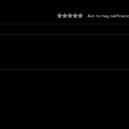
Obtuvo 0 de 5 estrellas.
Aún no hay calificaci
OLO
El peso del deber