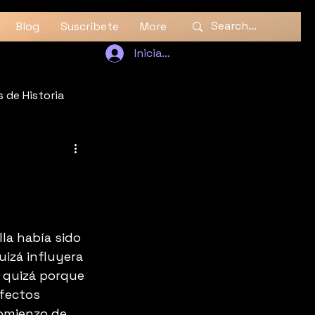
Blog
Suscríbete
More
Iniciar sesión
 de Historia
la había sido 
uizá influyera 
 quizá porque 
fectos 
comienzo de 