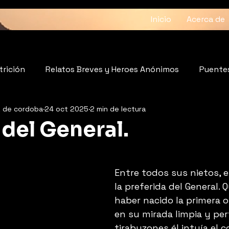
Inicio
Acerca de
trición
Relatos Breves y Heroes Anónimos
Puentes
z de cordoba
24 oct 2025
2 min de lectura
atido del Alma
Fundaciones
Bienestar
 del General.
strellas.
Entre todos sus nietos, el
la preferida del General. Q
haber nacido la primera o
en su mirada limpia y per
tirabuzones él intuía el 