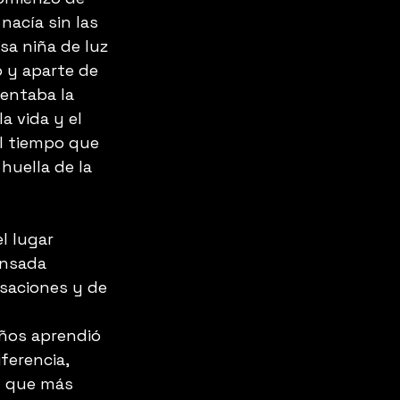
nacía sin las 
sa niña de luz 
 y aparte de 
sentaba la 
a vida y el 
l tiempo que 
huella de la 
l lugar 
ansada 
saciones y de 
años aprendió 
ferencia, 
y que más 