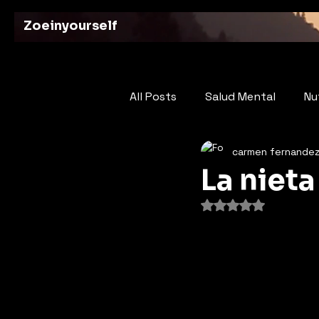
Zoeinyourself
All Posts
Salud Mental
Nu
carmen fernande
Tus Aportes
Poesia: El L
La nieta
Obtuvo NaN de 5 e