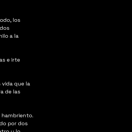
odo, los 
idos 
ilo a la 
s e irte
 vida que la 
a de las 
n hambriento. 
ado por dos 
tro y lo 