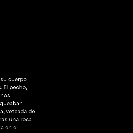
o su cuerpo 
. El pecho, 
anos 
nqueaban 
̃a, veteada de 
as una rosa 
a en el 