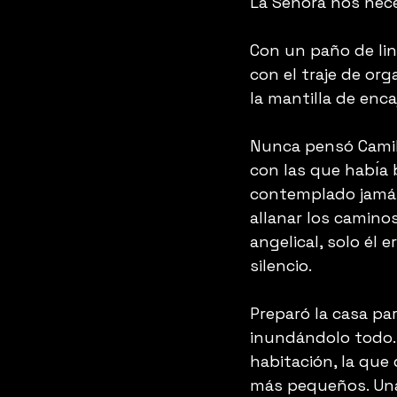
La Señora nos nece
Con un paño de li
con el traje de org
la mantilla de enca
Nunca pensó Camil
con las que habı́a 
contemplado jamás
allanar los caminos
angelical, solo él 
silencio.
Preparó la casa pa
inundándolo todo. P
habitación, la que
más pequeños. Una