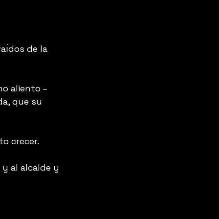
aı́dos de la 
o aliento – 
da, que su 
to crecer.
y al alcalde y 