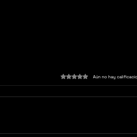
Obtuvo 0 de 5 estrellas.
Aún no hay calificaci
El peso del deber
La n