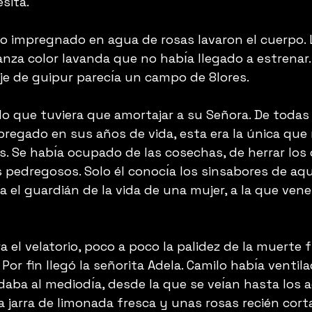
sita.
no impregnado en agua de rosas lavaron el cuerpo. L
anza color lavanda que no habı́a llegado a estrenar.
je de guipur parecı́a un campo de 8lores.
o que tuviera que amortajar a su Señora. De todas 
bregado en sus años de vida, esta era la única que 
. Se habı́a ocupado de las cosechas, de herrar los 
 pedregosos. Solo él conocı́a los sinsabores de aqu
era el guardián de la vida de una mujer, a la que ven
ra el velatorio, poco a poco la palidez de la muerte 
or fin llegó la señorita Adela. Camilo habı́a ventil
 daba al mediodı́a, desde la que se veı́an hasta los
 jarra de limonada fresca y unas rosas recién cort