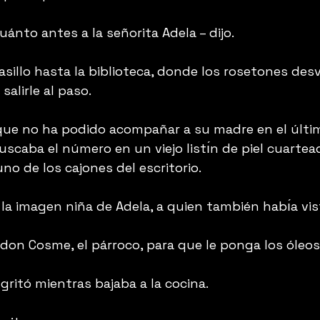
ánto antes a la señorita Adela – dijo.
pasillo hasta la biblioteca, donde los rosetones desv
salirle al paso.
 que no ha podido acompañar a su madre en el últim
uscaba el número en un viejo listı́n de piel cuartea
o de los cajones del escritorio.
 la imagen niña de Adela, a quien también habı́a vis
 don Cosme, el párroco, para que le ponga los óleos 
 gritó mientras bajaba a la cocina.