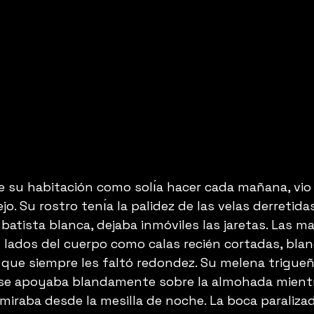
de su habitación como solı́a hacer cada mañana, vi
jo. Su rostro tenı́a la palidez de las velas derretidas
 batista blanca, dejaba inmóviles las jaretas. Las m
lados del cuerpo como calas recién cortadas, bla
 que siempre les faltó redondez. Su melena triguen
 se apoyaba blandamente sobre la almohada mientr
 miraba desde la mesilla de noche. La boca paralizad