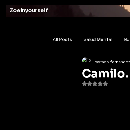
Zoeinyourself
All Posts
Salud Mental
Nu
carmen fernande
Tus Aportes
Poesia: El L
Camilo.
Obtuvo NaN de 5 e