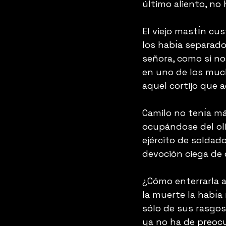
último aliento, no
El viejo mastı́n cu
los habı́a separado
señora, como si n
en uno de los much
aquel cortijo que 
Camilo no tenı́a má
ocupándose del oli
ejército de soldad
devoción ciega de
¿Cómo enterrarla ah
la muerte la habı́
sólo de sus rasgos
ya no ha de preoc