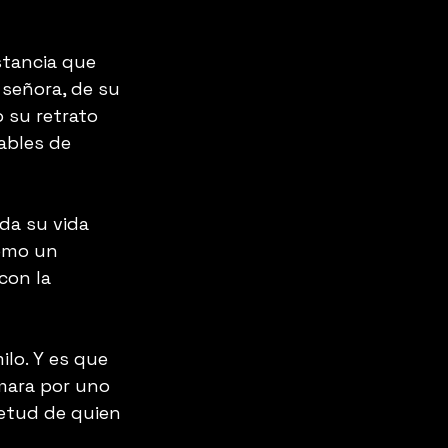
istancia que 
señora, de su 
 su retrato 
ables de 
oda su vida 
como un 
con la 
ilo. Y es que 
mara por uno 
ietud de quien 