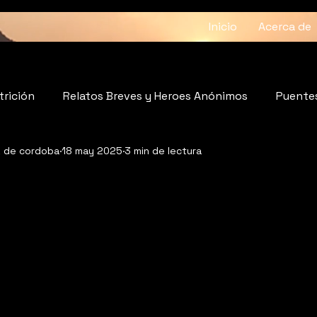
Inicio
Acerca de
trición
Relatos Breves y Heroes Anónimos
Puentes
z de cordoba
18 may 2025
3 min de lectura
atido del Alma
Fundaciones
Bienestar
strellas.