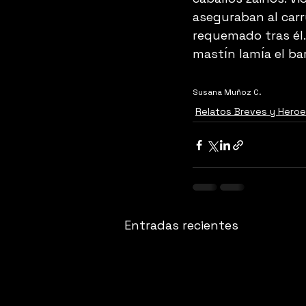
aseguraban al carr
requemado tras él.
mastı́n lamı́a el b
Susana Muñoz C.
Relatos Breves y Hero
Entradas recientes