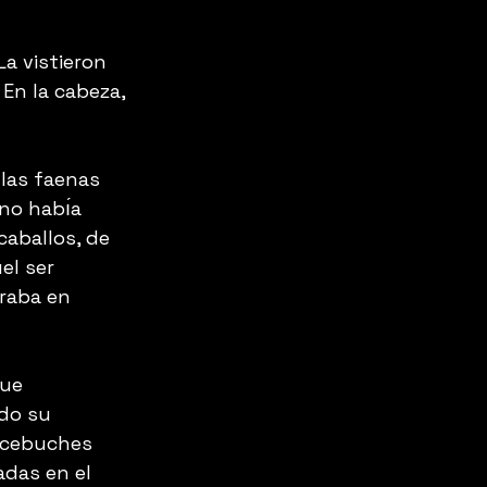
a vistieron 
 En la cabeza, 
las faenas 
no habı́a 
caballos, de 
el ser 
eraba en 
fue 
ado su 
 acebuches 
adas en el 