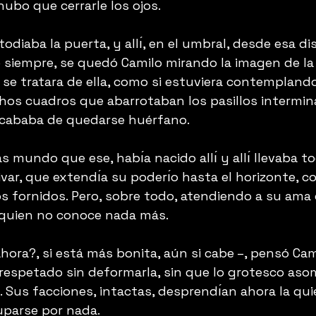
 hubo que cerrarle los ojos.
stodiaba la puerta, y allı́, en el umbral, desde esa d
 siempre, se quedó Camilo mirando la imagen de la 
o se tratara de ella, como si estuviera contemplando
os cuadros que abarrotaban los pasillos intermin
acababa de quedarse huérfano.
s mundo que ese, habı́a nacido allı́ y allı́ llevaba t
var, que extendı́a su poderı́o hasta el horizonte, 
os fornidos. Pero, sobre todo, atendiendo a su ama 
 quien no conoce nada más.
ora?, si está más bonita, aún si cabe –, pensó Cam
a respetado sin deformarla, sin que lo grotesco aso
. Sus facciones, intactas, desprendı́an ahora la qu
uparse por nada.