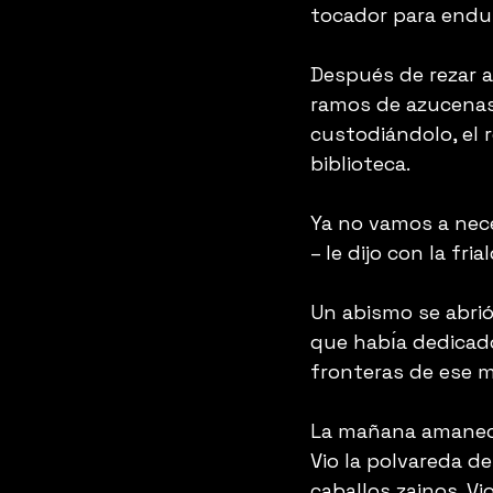
tocador para endu
Después de rezar a
ramos de azucenas 
custodiándolo, el r
biblioteca.
Ya no vamos a nece
– le dijo con la fri
Un abismo se abrio
que habı́a dedicado
fronteras de ese m
La mañana amaneci
Vio la polvareda de
caballos zainos. Vi