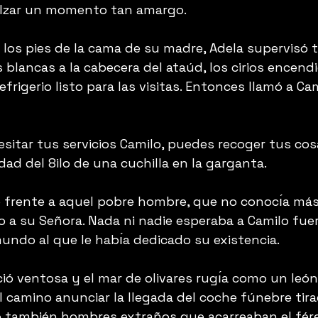
lzar un momento tan amargo.
 los pies de la cama de su madre, Adela supervisó t
blancas a la cabecera del ataúd, los cirios encend
efrigerio listo para las visitas. Entonces llamó a Cam
sitar tus servicios Camilo, puedes recoger tus cosa
aldad del 8ilo de una cuchilla en la garganta.
́ frente a aquel pobre hombre, que no conocı́a más
 a su Señora. Nada ni nadie esperaba a Camilo fuer
undo al que le habı́a dedicado su existencia.
ó ventosa y el mar de olivares rugı́a como un leó
l camino anunciar la llegada del coche fúnebre tir
o también hombres extraños que acarreaban el fére