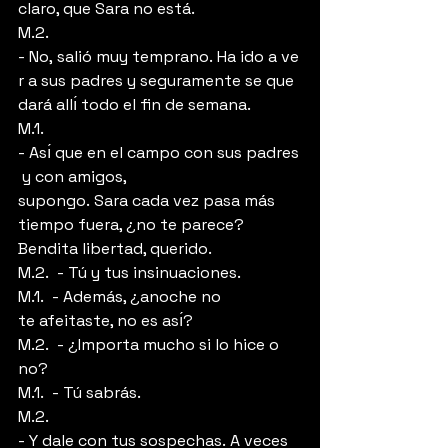
claro, que Sara no está.
M.2.  
- No, salió muy temprano. Ha ido a ve
r a sus padres y seguramente se que
dará allı́ todo el fin de semana.
M.1.  
- Ası́ que en el campo con sus padres
 y con amigos, 
supongo. Sara cada vez pasa más 
tiempo fuera, ¿no te parece? 
Bendita libertad, querido.
M.2.  - Tú y tus insinuaciones.
M.1.  - Además, ¿anoche no 
te afeitaste, no es ası́?
M.2.  - ¿Importa mucho si lo hice o 
no?
M.1.  - Tú sabrás.
M.2.  
- Y dale con tus sospechas. A veces 