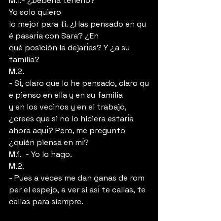
M.1.- ¿Deberı́a tenerlo? 
Yo solo quiero 
lo mejor para ti. ¿Has pensado en qu
é pasarı́a con Sara? ¿En 
qué posición la dejarı́as? Y ¿a su 
familia?
M.2.  
- Sı́, claro que lo he pensado, claro qu
e pienso en ella y en su familia 
y en los vecinos y en el trabajo, 
¿crees que si no lo hiciera estarı́a 
ahora aquı́? Pero, me pregunto 
¿quién piensa en mı́?
M.1.  - Yo lo hago.
M.2.  
- Pues a veces me dan ganas de rom
per el espejo, a ver si ası́ te callas, te 
callas para siempre.