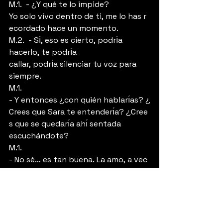
M.1.  - ¿Y qué te lo impide? 
Yo solo vivo dentro de ti, me lo has r
ecordado hace un momento.
M.2.  - Sı́, eso es cierto, podrı́a 
hacerlo, te podrı́a 
callar, podrı́a silenciar tu voz para 
siempre.
M.1.  
- Y entonces ¿con quién habları́as? ¿
Crees que Sara te entenderı́a? ¿Cree
s que se quedarı́a ahı́ sentada 
escuchándote?
M.1.  
- No sé… es tan buena. La amo, a vec
es con vergüenza, a veces contra mi 
voluntad. No, no puedo contárselo, 
le romperı́a el corazón, ella es tan 
joven, tan inocente…
M.1.  - Anda, tómate un trago, 