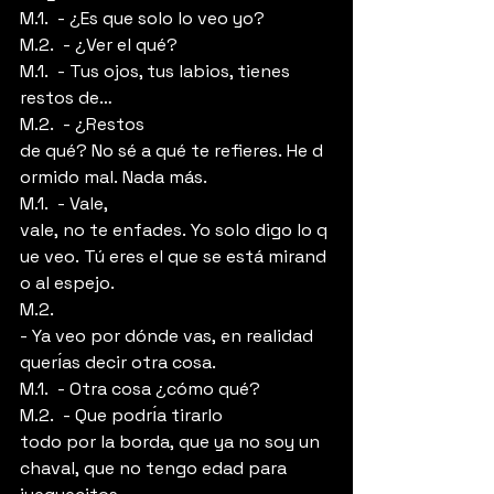
M.1.  - ¿Es que solo lo veo yo?
M.2.  - ¿Ver el qué?
M.1.  - Tus ojos, tus labios, tienes 
restos de…
M.2.  - ¿Restos 
de qué? No sé a qué te refieres. He d
ormido mal. Nada más.
M.1.  - Vale, 
vale, no te enfades. Yo solo digo lo q
ue veo. Tú eres el que se está mirand
o al espejo.
M.2.  
- Ya veo por dónde vas, en realidad 
querı́as decir otra cosa.
M.1.  - Otra cosa ¿cómo qué?
M.2.  - Que podrı́a tirarlo 
todo por la borda, que ya no soy un 
chaval, que no tengo edad para 