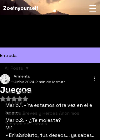
Zoeinyourself
Entrada
All Posts
Armenta
All Posts
3 nov 2024
2 min de lectura
Juegos
Salud Mental
Obtuvo NaN de 5 estrellas.
Nutrición
Mario.1. - Ya estamos otra vez en el e
spejo. 
Relatos Breves y Heroes Anónimos
Mario.2. - ¿Te molesta?
Puentes de Historia
M.1.  
Tus Aportes
- En absoluto, tus deseos... ya sabes..