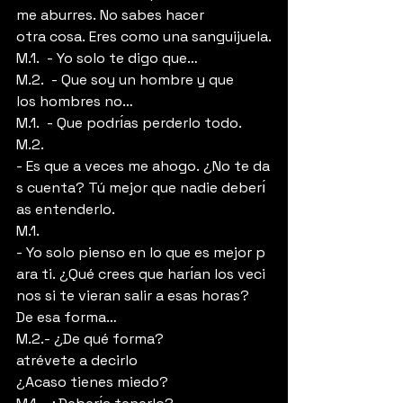
me aburres. No sabes hacer 
otra cosa. Eres como una sanguijuela.
M.1.  - Yo solo te digo que…
M.2.  - Que soy un hombre y que 
los hombres no…
M.1.  - Que podrı́as perderlo todo.
M.2.  
- Es que a veces me ahogo. ¿No te da
s cuenta? Tú mejor que nadie deberı́
as entenderlo.
M.1.  
- Yo solo pienso en lo que es mejor p
ara ti. ¿Qué crees que harı́an los veci
nos si te vieran salir a esas horas? 
De esa forma…
M.2.- ¿De qué forma? 
atrévete a decirlo 
¿Acaso tienes miedo?