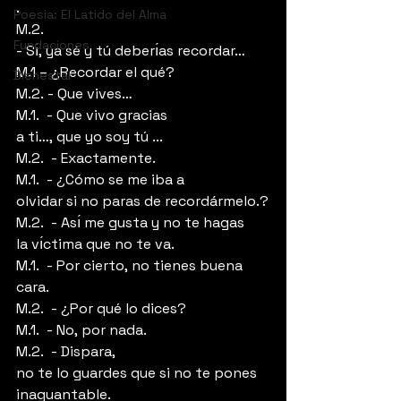
.
Poesia: El Latido del Alma
M.2.  
Fundaciones
- Sı́, ya sé y tú deberı́as recordar…
M.1 – ¿Recordar el qué?
Bienestar
M.2. - Que vives…
M.1.  - Que vivo gracias 
a ti…, que yo soy tú ...
M.2.  - Exactamente.
M.1.  - ¿Cómo se me iba a 
olvidar si no paras de recordármelo.?
M.2.  - Ası́ me gusta y no te hagas 
la vı́ctima que no te va.
M.1.  - Por cierto, no tienes buena 
cara.
M.2.  - ¿Por qué lo dices?
M.1.  - No, por nada.
M.2.  - Dispara, 
no te lo guardes que si no te pones 
inaguantable.