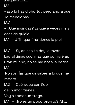
jueguecitos…
M.1.  
- Eso lo has dicho tú , pero ahora que
 lo mencionas...
M.2.  
- ¿Qué insinúas? Es que a veces me s
acas de quicio.
M.1.  - Ufff ¡qué fina tienes la piel!
M.2.  - Sı́, en eso te doy la razón. 
Las  últimas cuchillas que compré ap
uran mucho, no se me nota la barba.
M.1.  –
 No sonrı́as que ya sabes a lo que me 
refiero.
M.2.  - Qué poco sentido 
del humor tienes. 
Voy a tomar un trago.
M.1.  - ¿No es un poco pronto? Ah… 