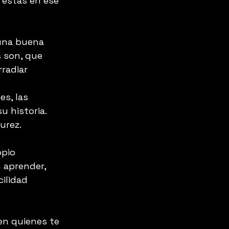
 estás en ese 
una buena 
 son, que 
radiar 
s, las 
 historia. 
urez.
opio 
 aprender, 
ilidad 
en quienes te 