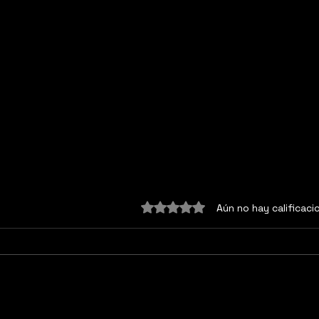
Obtuvo 0 de 5 estrellas.
Aún no hay calificaci
Mito 5 “Exceder límites
“Mit