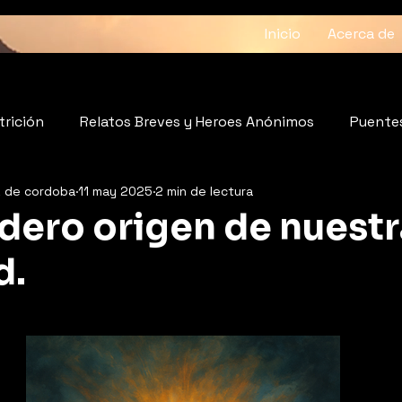
Inicio
Acerca de
trición
Relatos Breves y Heroes Anónimos
Puentes
z de cordoba
11 may 2025
2 min de lectura
atido del Alma
Fundaciones
Bienestar
adero origen de nuestr
d.
strellas.