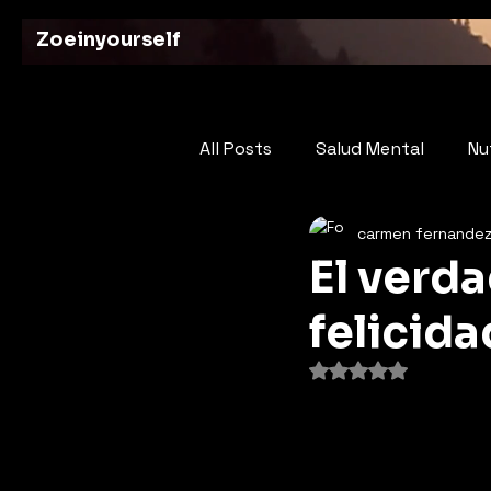
Zoeinyourself
All Posts
Salud Mental
Nu
carmen fernande
Tus Aportes
Poesia: El L
El verd
felicida
Obtuvo NaN de 5 e