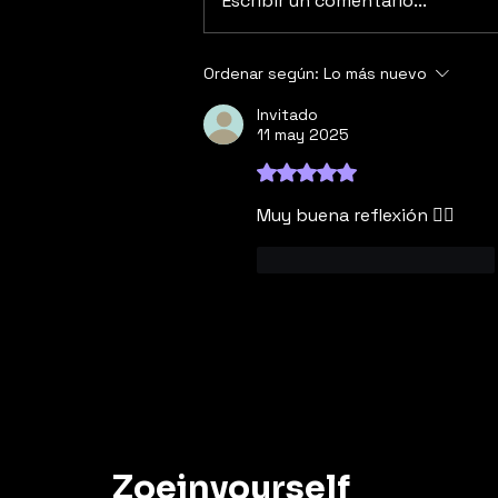
Escribir un comentario...
cerebro aislado: cuando
el intestino también
piensa”
Ordenar según:
Lo más nuevo
Invitado
11 may 2025
Obtuvo 5 de 5 estrellas.
Muy buena reflexión 👍🏻 
Me gusta
Reaccionar
Zoeinyourself