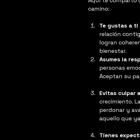
Aquí te comparto c
camino:
Te gustas a ti
relación conti
logran coheren
bienestar.
Asumes la resp
personas emoc
Aceptan su par
Evitas culpar 
crecimiento. L
perdonar y ava
aquello que ya
Tienes expecta