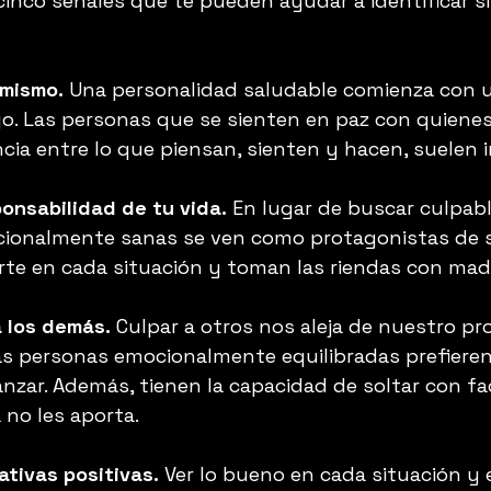
inco señales que te pueden ayudar a identificar si
 mismo.
 Una personalidad saludable comienza con 
go. Las personas que se sienten en paz con quienes
cia entre lo que piensan, sienten y hacen, suelen ir
onsabilidad de tu vida.
 En lugar de buscar culpable
ionalmente sanas se ven como protagonistas de su
te en cada situación y toman las riendas con mad
a los demás.
 Culpar a otros nos aleja de nuestro pr
as personas emocionalmente equilibradas prefieren
nzar. Además, tienen la capacidad de soltar con fac
 no les aporta.
tivas positivas.
 Ver lo bueno en cada situación y 