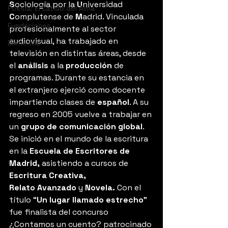
S
ociología por la 
U
niversidad 
Poesia: El Latido del Alma
C
omplutense de 
M
adrid. Vinculada 
Fundaciones
profesionalmente al sector 
audiovisual, ha trabajado en 
Bienestar
televisión en distintas áreas, desde 
el 
análisis
 a la 
producción
 de 
programas. Durante su estancia en 
el extranjero ejerció como docente 
impartiendo clases de 
español
. A su 
regreso en 2005 vuelve a trabajar en 
un 
grupo de comunicación global
. 
Se inició en el mundo de la escritura 
en la 
Escuela de Escritores de 
Madrid, 
asistiendo a cursos de 
Escritura Creativa, 
Relato Avanzado 
y 
Novela. 
Con el 
título “
Un lugar llamado estrecho
” 
fue finalista del concurso 
¿Contamos un cuento? patrocinado 