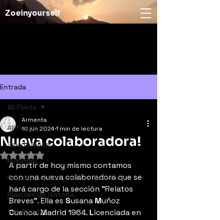
Zoeinyourself
Entrada
All Posts
Armenta
All Posts
10 jun 2024
1 min de lectura
Nueva colaboradora!
Salud Mental
Obtuvo NaN de 5 estrellas.
Nutrición
A partir de hoy mismo contamos 
con una nueva colaboradora que se 
Relatos Breves y Heroes Anónimos
hará cargo de la sección "Relatos 
Puentes de Historia
Breves". Ella es 
S
usana 
M
uñoz 
Tus Aportes
C
uenca. 
M
adrid 1964. 
L
icenciada en 